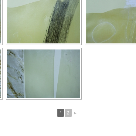
1
2
►